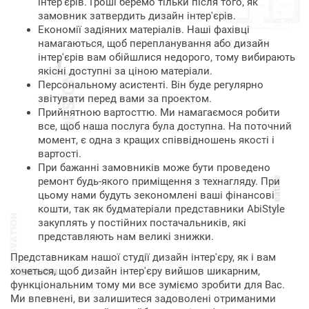
інтер'єрів. Гроші беремо тільки після того, як
замовник затвердить дизайн інтер'єрів.
Економії задіяних матеріалів. Наші фахівці
намагаються, щоб перепланування або дизайн
інтер'єрів вам обійшлися недорого, тому вибирають
якісні доступні за ціною матеріали.
Персональному асистенті. Він буде регулярно
звітувати перед вами за проектом.
Прийнятною вартосттю. Ми намагаємося робити
все, щоб наша послуга була доступна. На поточний
момент, є одна з кращих співвідношень якості і
вартості.
При бажанні замовників може бути проведено
ремонт будь-якого приміщення з технагляду. При
цьому нами будуть зекономлені ваші фінансові
кошти, так як будматеріали представники AbiStyle
закуплять у постійних постачальників, які
представляють нам великі знижки.
Представникам нашої студії дизайн інтер'єру, як і вам
хочеться, щоб дизайн інтер'єру вийшов шикарним,
функціональним тому ми все зуміємо зробити для Вас.
Ми впевнені, ви залишитеся задоволені отриманими