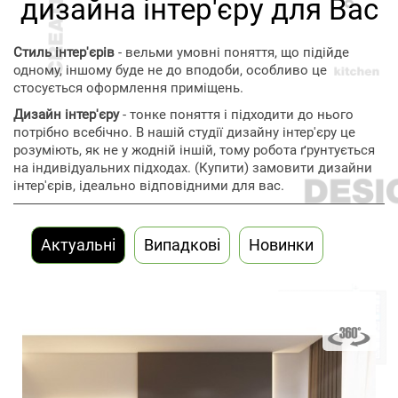
дизайна інтер'єру для Вас
дизайни інтер'єрів, створюємо дизайн за
допомогою спрямованості світла, обробки.
Намагаємося візуально збільшити, зменшити
Стиль інтер'єрів
- вельми умовні поняття, що підійде
простір відповідно до поставленої замовником
одному, іншому буде не до вподоби, особливо це
завданням.
стосується оформлення приміщень.
Пропонуємо наступні
послуги у дизайні інтер'єру
:
Дизайн інтер'єру
- тонке поняття і підходити до нього
потрібно всебічно. В нашій студії дизайну інтер'єру це
Перепланування, зонування;
розуміють, як не у жодній іншій, тому робота ґрунтується
Відновлення, декорування;
на індивідуальних підходах. (Купити) замовити дизайни
Інтер'єри під ключ;
інтер'єрів, ідеально відповідними для вас.
Супровід;
Написання полотен, картин;
Створення проекту на відстані. Незалежно
від того, де проживає клієнт, в електронному
Актуальні
Випадкові
Новинки
вигляді розробляємо для нього
ексклюзивний план;
Виробництво корпусних меблів;
Авторський нагляд;
Художню, декоративний розпис;
Допомога у виборі будматеріалів,
комунікаційного обладнання, наборів меблів;
Складання докладного кошторису на будь-