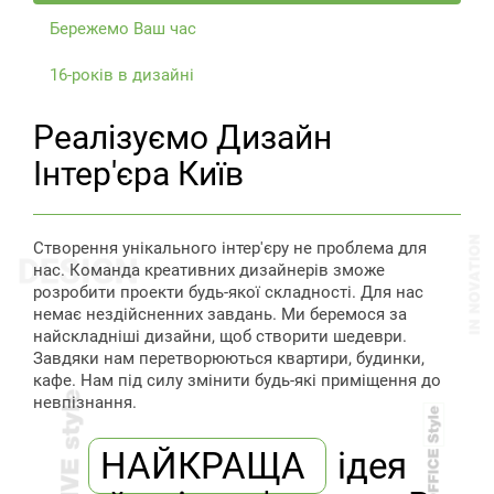
бажаєте дизайнер оформить локації в сучасних
Бережемо Ваш час
напрямках. Це підкреслить вашу особливість
зробить оригінальніше житло. Або ви прагнете
16-років в дизайні
виконати приміщення в єдиному стилі? Таке теж
нескладно для досвідченої студії Абістайл.
Реалізуємо Дизайн
Причому кожне приміщення буде відрізнятися
функціональністю, вишуканістю, а разом кімнати
Інтер'єра Київ
складуть гармонійне рішення. Це не все з того, що
наша компанія готова запропонувати
замовникам.
Створення унікального інтер'єру не проблема для
Послуги дизайн
нас. Команда креативних дизайнерів зможе
розробити проекти будь-якої складності. Для нас
інтер'єра
немає нездійсненних завдань. Ми беремося за
найскладніші дизайни, щоб створити шедеври.
Основний принцип конструкторів - зі складових
Завдяки нам перетворюються квартири, будинки,
зібрати єдине дизайнерське рішення. Аналогічних
кафе. Нам під силу змінити будь-які приміщення до
цілей дотримуються дизайнери нашої компанії, що
невпізнання.
працюють над проектом. Головне завдання -
розкриття сильних сторін кімнат при плануванні, а
НАЙКРАЩА
ідея
також приховування мінусів елементами декору,
світлом, формами. Наприклад, розробляючи