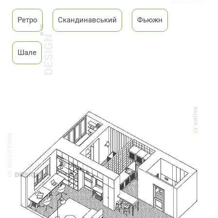
Ретро
Скандинавський
Фьюжн
Шале