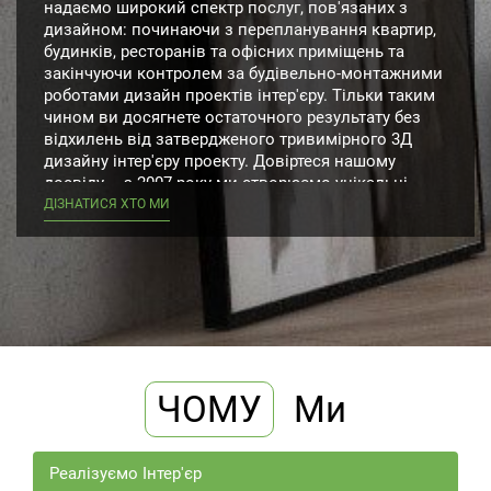
надаємо широкий спектр послуг, пов'язаних з
дизайном: починаючи з перепланування квартир,
будинків, ресторанів та офісних приміщень та
закінчуючи контролем за будівельно-монтажними
роботами дизайн проектів інтер'єру. Тільки таким
чином ви досягнете остаточного результату без
відхилень від затвердженого тривимірного 3Д
дизайну інтер'єру проекту. Довіртеся нашому
досвіду – з 2007 року ми створюємо унікальні
дизайн інтер'єрів та проектні рішення у столиці
ДІЗНАТИСЯ ХТО МИ
України з огляду на останні тренди дизайн
інтер'єру 2023 року.
Замовляючи дизайн інтер'єру Київ у AbiStyle,
розраховуйте на більше, ніж звичайний проект. Не
варто думати, що вийде швидко і дешево самому
втілити унікальний план квартири або котеджу. На
процес витрачається чимало часу, впровадити
кожну ідею складно без досвіду. Наприклад,
ЧОМУ
Ми
будинок стане затишніше, але зникне естетика.
Такого не виникне, якщо звернитися до нас!
Професіонали AbiStyle зонують площу створюють
Реалізуємо Інтер'єр
комфортну обстановку. Залежно від того що ви