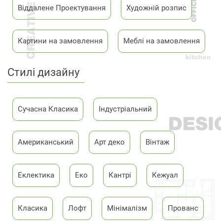
вигляд, відображають риси власника. Для
Віддалене Проектування
Художній розпис
акцентування уваги на характері власника
використовуємо: відтінки, декоративні елементи,
світло.
Картини на замовлення
Меблі на замовлення
Cтилі дизайну
Cучасна Класика
Індустріальний
Американський
Арт деко
Вінтаж
Еклектика
Еко
Кантрі
Кежуал
Класика
Лофт
Мінімалізм
Прованс