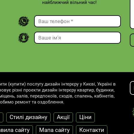
найближчий вільний час!
и (купити) послугу дизайн інтерєру у Києві, Україні в
овує різні проекти дизайн інтерєру квартир, будинки,
іщень, залів, передпокоїв, сходів, спалень, кабінетів,
робимо ремонт та оздоблення.
Cтилі дизайну
Акції
Ціни
вила сайту
Мапа сайту
Контакти