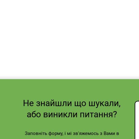
Не знайшли що шукали,
або виникли питання?
Заповніть форму, і мі зв'яжемось з Вами в