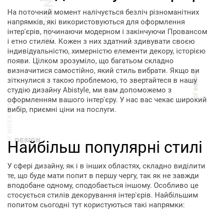
На поточний момент налічується безліч різноманітних
напрямків, які використовуються для оформлення
інтер'єрів, починаючи модерном і закінчуючи Провансом
і етно стилем. Кожен з них здатний здивувати своєю
індивідуальністю, химерністю елементи декору, історією
появи. Цілком зрозуміло, що багатьом складно
визначитися самостійно, який стиль вибрати. Якщо ви
зіткнулися з такою проблемою, то звертайтеся в нашу
студію дизайну Abistyle, ми вам допоможемо з
оформленням вашого інтер'єру. У нас вас чекає широкий
вибір, приємні ціни на послуги.
Найбільш популярні стилі
У сфері дизайну, як і в інших областях, складно виділити
те, що буде мати попит в першу чергу, так як не завжди
вподобане одному, сподобається іншому. Особливо це
стосується стилів декорування інтер'єрів. Найбільшим
попитом сьогодні тут користуються такі напрямки: