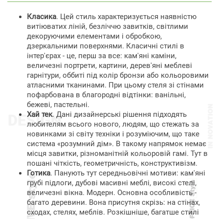
Класика
. Цей стиль характеризується наявністю
витіюватих ліній, безліччю завитків, світлими
декоруючими елементами і обробкою,
дзеркальними поверхнями. Класичні стилі в
інтер'єрах - це, перш за все: кам'яні каміни,
величезні портрети, картини, дерев'яні меблеві
гарнітури, оббиті під колір бронзи або кольоровими
атласними тканинами. При цьому стеля зі стінами
пофарбована в благородні відтінки: ванільні,
бежеві, пастельні.
Хай тек
. Дані дизайнерські рішення підходять
любителям всього нового, людям, що стежать за
новинками зі світу техніки і розуміючим, що таке
система «розумний дім». В такому напрямок немає
місця завитки, різноманітній кольоровій гамі. Тут в
пошані чіткість, геометричність, конструктивізм.
Готика
. Панують тут середньовічні мотиви: кам'яні
грубі підлоги, дубові масивні меблі, високі стелі,
величезні вікна. Модерн. Основна особливість -
багато деревини. Вона присутня скрізь: на стінах,
сходах, стелях, меблів. Розкішніше, багатше стилі