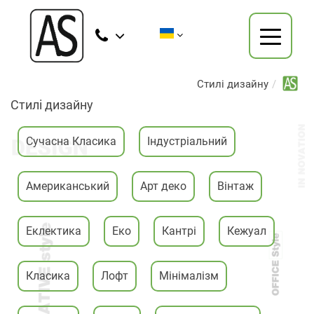
Cтилі дизайну
Cтилі дизайну
Cучасна Класика
Індустріальний
Американський
Арт деко
Вінтаж
Еклектика
Еко
Кантрі
Кежуал
Класика
Лофт
Мінімалізм