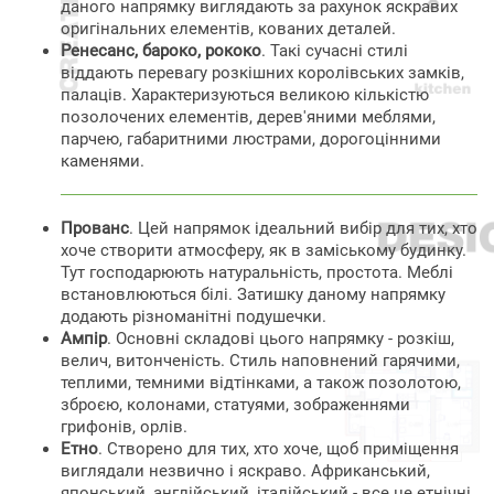
даного напрямку виглядають за рахунок яскравих
оригінальних елементів, кованих деталей.
Ренесанс, бароко, рококо
. Такі сучасні стилі
віддають перевагу розкішних королівських замків,
палаців. Характеризуються великою кількістю
позолочених елементів, дерев'яними меблями,
парчею, габаритними люстрами, дорогоцінними
каменями.
Прованс
. Цей напрямок ідеальний вибір для тих, хто
хоче створити атмосферу, як в заміському будинку.
Тут господарюють натуральність, простота. Меблі
встановлюються білі. Затишку даному напрямку
додають різноманітні подушечки.
Ампір
. Основні складові цього напрямку - розкіш,
велич, витонченість. Стиль наповнений гарячими,
теплими, темними відтінками, а також позолотою,
зброєю, колонами, статуями, зображеннями
грифонів, орлів.
Етно
. Створено для тих, хто хоче, щоб приміщення
виглядали незвично і яскраво. Африканський,
японський, англійський, італійський - все це етнічні