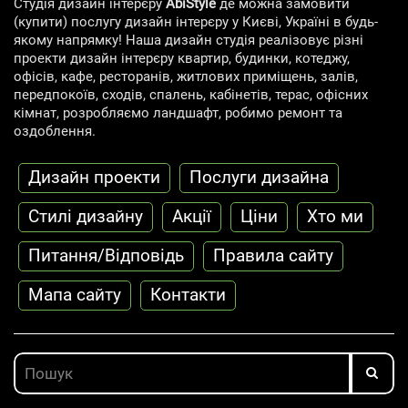
Студія дизайн інтерєру
AbiStyle
де можна замовити
(купити) послугу дизайн інтерєру у Києві, Україні в будь-
якому напрямку! Наша дизайн студія реалізовує різні
проекти дизайн інтерєру квартир, будинки, котеджу,
офісів, кафе, ресторанів, житлових приміщень, залів,
передпокоїв, сходів, спалень, кабінетів, терас, офісних
кімнат, розробляємо ландшафт, робимо ремонт та
оздоблення.
Дизайн проекти
Послуги дизайна
Cтилі дизайну
Акції
Ціни
Хто ми
Питання/Відповідь
Правила сайту
Мапа сайту
Контакти