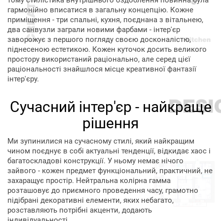
тому стилістика внутрішнього оздоблення повинна була
гармонійно вписатися в загальну концепцію. Кожне
приміщення - три спальні, кухня, поєднана з вітальнею,
два санвузли заграли новими фарбами - інтер'єр
заворожує з першого погляду своєю досконалістю,
піднесеною естетикою. Кожен куточок досить великого
простору використаний раціонально, але серед цієї
раціональності знайшлося місце креативної фантазії
інтер'єру.
Сучасний інтер'єр - найкраще
рішення
Ми зупинилися на сучасному стилі, який найкращим
чином поєднує в собі актуальні тенденції, відкидає хаос і
багатоскладові конструкції. У ньому немає нічого
зайвого - кожен предмет функціональний, практичний, не
захаращує простір. Нейтральна колірна гамма
розташовує до приємного проведення часу, грамотно
підібрані декоративні елементи, яких небагато,
розставляють потрібні акценти, додають
індивідуальності.