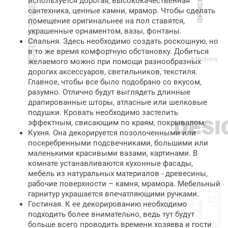
используется дорогая, высококачественная
сантехника, ценные камни, мрамор. Чтобы сделать
помещение оригинальнее на пол ставятся,
украшенные орнаментом, вазы, фонтаны.
Спальня. Здесь необходимо создать роскошную, но
в то же время комфортную обстановку. Добиться
желаемого можно при помощи разнообразных
дорогих аксессуаров, светильников, текстиля.
Главное, чтобы все было подобрано со вкусом,
разумно. Отлично будут выглядеть длинные
драпированные шторы, атласные или шелковые
подушки. Кровать необходимо застелить
эффектным, свисающим по краям, покрывалом.
Кухня. Она декорируется позолоченными или
посеребренными подсвечниками, большими или
маленькими красивыми вазами, картинами. В
комнате устанавливаются кухонные фасады,
мебель из натуральных материалов - древесины,
рабочие поверхности – камня, мрамора. Мебельный
гарнитур украшается впечатляющими ручками.
Гостиная. К ее декорированию необходимо
подходить более внимательно, ведь тут будут
больше всего проводить времени хозяева и гости