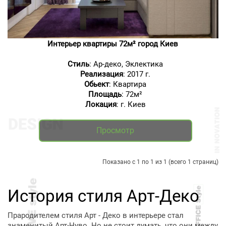
Интерьер квартиры 72м² город Киев
Стиль
: Ар-деко, Эклектика
Реализация
: 2017 г.
Обьект
: Квартира
Площадь
: 72м²
Локация
: г. Киев
Просмотр
Показано с 1 по 1 из 1 (всего 1 страниц)
История стиля Арт-Деко
Прародителем стиля Арт - Деко в интерьере стал
знаменитый Арт-Нуво. Но не стоит думать, что они между