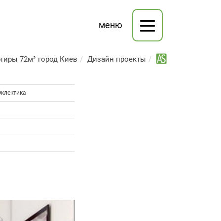
меню
ртиры 72м² город Киев
Дизайн проекты
Эклектика
а