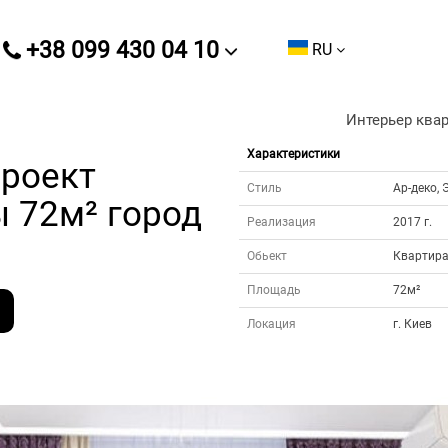
+38 099 430 04 10
RU
Интерьер ква
Характеристики
проект
Стиль
Ар-деко, 
 72м² город
Реализация
2017 г.
Обьект
Квартир
Площадь
72м²
Локация
г. Киев