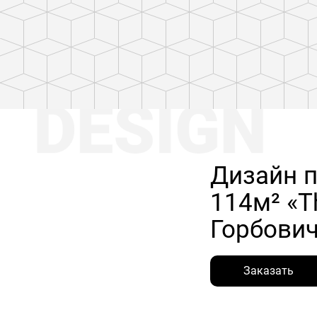
Дизайн 
114м² «Th
Горбови
Заказать