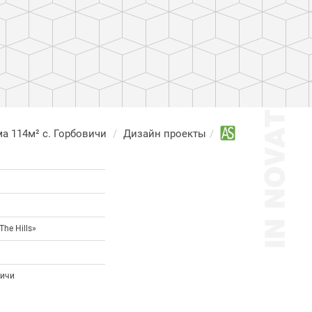
а 114м² с. Горбовичи
Дизайн проекты
he Hills»
вичи