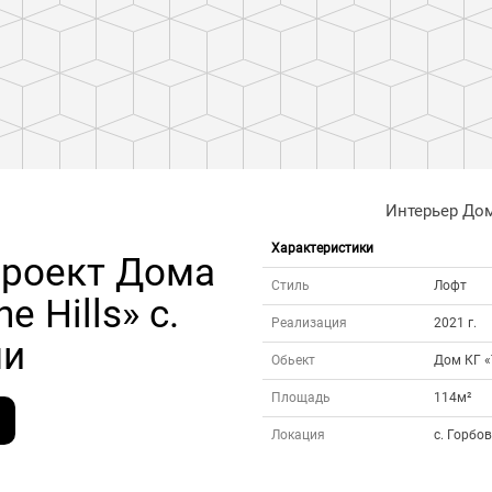
Интерьер Дом
Характеристики
проект Дома
Стиль
Лофт
e Hills» с.
Реализация
2021 г.
чи
Обьект
Дом КГ «T
Площадь
114м²
Локация
с. Горбо