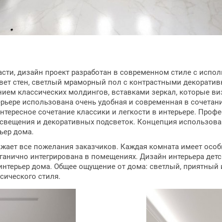
ти, дизайн проект разработан в современном стиле с испо
вет стен, светлый мраморный пол с контрастными декоратив
ием классических молдингов, вставками зеркал, которые ви
рьере использована очень удобная и современная в сочетани
интересное сочетание классики и легкости в интерьере. Про
освещения и декоративных подсветок. Концепция использов
ьер дома.
ажает все пожелания заказчиков. Каждая комната имеет осо
ганично интегрирована в помещениях. Дизайн интерьера дет
 интерьер дома. Общее ощущение от дома: светлый, приятны
сического стиля.