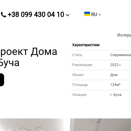
+38 099 430 04 10
RU
Интерь
Характеристики
проект Дома
Стиль
Современна
Буча
Реализация
2022 г.
Обьект
Дом
Площадь
134м²
Локация
г. Буча