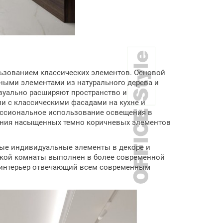
льзованием классических элементов. Основой
ными элементами из натурального дерева и
зуально расширяют пространство и
и с классическими фасадами на кухне и
фессиональное использование освещения в
ания насыщенных темно коричневых элементов
бые индивидуальные элементы в декоре и
ской комнаты выполнен в более современной
й интерьер отвечающий всем современным