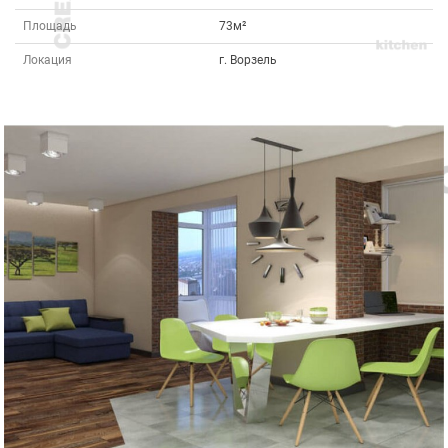
Площадь
73м²
Локация
г. Ворзель