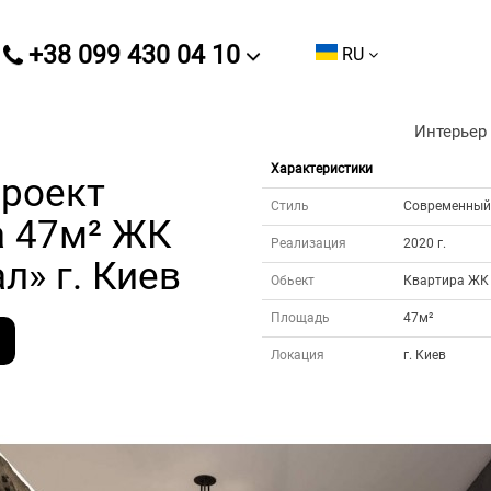
+38 099 430 04 10
RU
Интерьер 
Характеристики
проект
Стиль
Cовременный
а 47м² ЖК
Реализация
2020 г.
л» г. Киев
Обьект
Квартира ЖК
Площадь
47м²
Локация
г. Киев