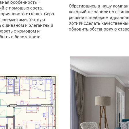
овная особенность –
Обратившись в нашу компани
ий с помощью света.
который не зависит от фин
оричневого оттенка. Серо-
решение, подберем идеальн
и элементами. Уютную
Хотите сделать качественны
а с диваном и элегантный
обновить обстановку в старо
ровать с комодом и
быть в белом цвете.