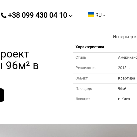
+38 099 430 04 10
RU
Интерьер к
Характеристики
проект
Стиль
Американс
 96м² в
Реализация
2018 г.
Обьект
Квартира
Площадь
96м²
Локация
г. Киев